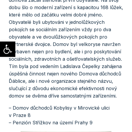
dobu šlo o moderní zařízení s kapacitou 168 lůžek,
které mělo od začátku velmi dobré jméno.
Obyvatelé byli ubytováni v jednolůžkových
pokojích se sociálním zařízením vždy pro dva
obyvatele a ve dvoulůžkových pokojích pro
Open toolbar
partnerské dvojice. Domov byl velkoryse navržen
i vybaven nejen pro bydlení, ale i pro poskytování
sociálních, zdravotních a ošetřovatelských služeb.
Tím byla pod vedením Ladislava Čepelky zahájena
úspěšná činnost nejen nového Domova důchodců
Ďáblice, ale i nové organizace stejného názvu,
slučující z důvodu ekonomické efektivnosti nový
domov se dvěma dříve samostatnými zařízeními.
– Domov důchodců Kobylisy v Mirovické ulici
v Praze 8
– Penzión Střížkov na území Prahy 9