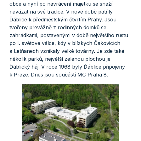
obce a nyní po navrácení majetku se snaží
navázat na své tradice. V nové době patřily
Ďáblice k předměstským čtvrtím Prahy. Jsou
tvořeny převážně z rodinných domků se
zahrádkami, postavenými v době největšího růstu
po I. světové válce, kdy v blízkých Čakovicích
a Letňanech vznikaly velké továrny. Je zde také
několik parků, největší zelenou plochou je
Ďáblický háj. V roce 1968 byly Ďáblice připojeny
k Praze. Dnes jsou součástí MČ Praha 8.