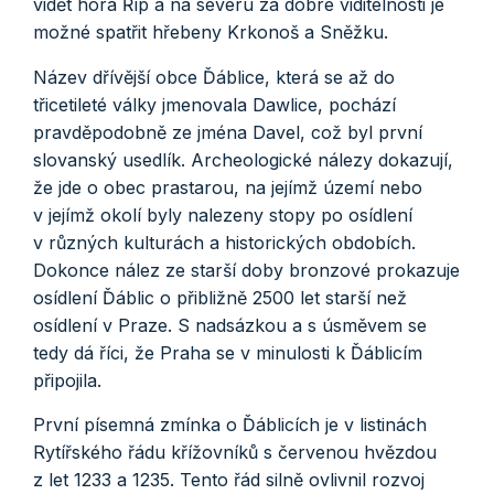
vidět hora Říp a na severu za dobré viditelnosti je
možné spatřit hřebeny Krkonoš a Sněžku.
Název dřívější obce Ďáblice, která se až do
třicetileté války jmenovala Dawlice, pochází
pravděpodobně ze jména Davel, což byl první
slovanský usedlík. Archeologické nálezy dokazují,
že jde o obec prastarou, na jejímž území nebo
v jejímž okolí byly nalezeny stopy po osídlení
v různých kulturách a historických obdobích.
Dokonce nález ze starší doby bronzové prokazuje
osídlení Ďáblic o přibližně 2500 let starší než
osídlení v Praze. S nadsázkou a s úsměvem se
tedy dá říci, že Praha se v minulosti k Ďáblicím
připojila.
První písemná zmínka o Ďáblicích je v listinách
Rytířského řádu křížovníků s červenou hvězdou
z let 1233 a 1235. Tento řád silně ovlivnil rozvoj