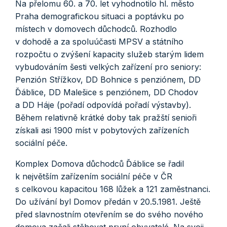
Na přelomu 60. a 70. let vyhodnotilo hl. město
Praha demografickou situaci a poptávku po
místech v domovech důchodců. Rozhodlo
v dohodě a za spoluúčasti MPSV a státního
rozpočtu o zvýšení kapacity služeb starým lidem
vybudováním šesti velkých zařízení pro seniory:
Penzión Střížkov, DD Bohnice s penziónem, DD
Ďáblice, DD Malešice s penziónem, DD Chodov
a DD Háje (pořadí odpovídá pořadí výstavby).
Během relativně krátké doby tak pražští senioři
získali asi 1900 míst v pobytových zařízeních
sociální péče.
Komplex Domova důchodců Ďáblice se řadil
k největším zařízením sociální péče v ČR
s celkovou kapacitou 168 lůžek a 121 zaměstnanci.
Do užívání byl Domov předán v 20.5.1981. Ještě
před slavnostním otevřením se do svého nového
domova začali stěhovat první obyvatelé. Na svoji