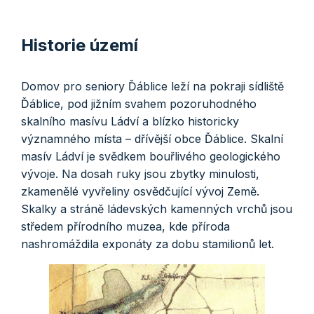
Historie území
Domov pro seniory Ďáblice leží na pokraji sídliště
Ďáblice, pod jižním svahem pozoruhodného
skalního masívu Ládví a blízko historicky
významného místa – dřívější obce Ďáblice. Skalní
masív Ládví je svědkem bouřlivého geologického
vývoje. Na dosah ruky jsou zbytky minulosti,
zkamenělé vyvřeliny osvědčující vývoj Země.
Skalky a stráně ládevských kamenných vrchů jsou
středem přírodního muzea, kde příroda
nashromáždila exponáty za dobu stamilionů let.