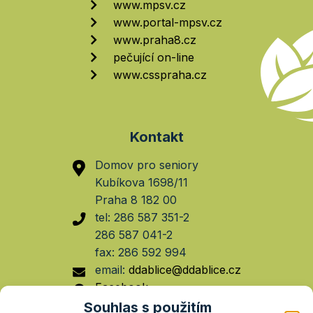
www.mpsv.cz
www.portal-mpsv.cz
www.praha8.cz
pečující on-line
www.csspraha.cz
Kontakt
Domov pro seniory
Kubíkova 1698/11
Praha 8 182 00
tel: 286 587 351-2
286 587 041-2
fax: 286 592 994
email:
ddablice@ddablice.cz
Facebook
Souhlas s použitím