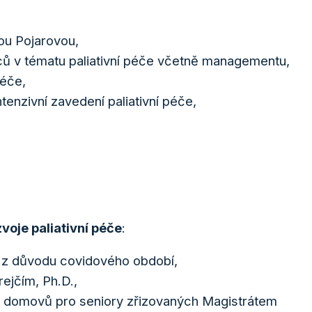
ou Pojarovou,
nců v tématu paliativní péče včetně managementu,
péče,
tenzivní zavedení paliativní péče,
voje paliativní péče
:
2 z důvodu covidového období,
ejčím, Ph.D.,
h domovů pro seniory zřizovaných Magistrátem