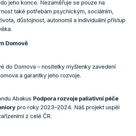
t až do jeho konce. Nezaměřuje se pouze na
ornost také potřebám psychickým, sociálním,
života, důstojnost, autonomii a individuální přístup
věka.
šem Domově
vé do Domova – nositelky myšlenky zavedení
 Domova a garantky jeho rozvoje.
fondu Abakus
Podpora rozvoje paliativní péče
eniory
pro roky 2023–2024. Náš projekt uspěl
zařízeními z celé ČR.