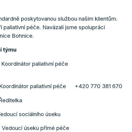
 standardně poskytovanou službou našim klientům.
ři paliativní péče. Navázali jsme spolupráci
nice Bohnice.
ní týmu
ordinátor paliativní péče
átor paliativní péče +420 770 381 670
itelka
cí sociálního úseku
ucí úseku přímé péče