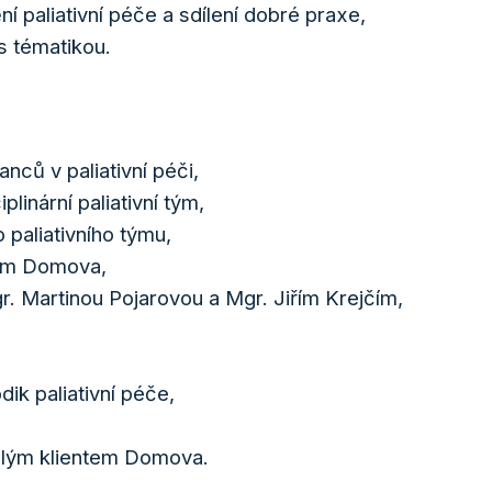
í paliativní péče a sdílení dobré praxe,
s tématikou.
nců v paliativní péči,
plinární paliativní tým,
o paliativního týmu,
řem Domova,
. Martinou Pojarovou a Mgr. Jiřím Krejčím,
ik paliativní péče,
ulým klientem Domova.