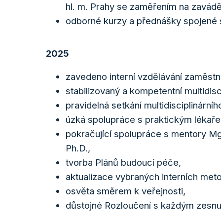
hl. m. Prahy se zaměřením na zaváděn
odborné kurzy a přednášky spojené 
2025
zavedeno interní vzdělávání zaměstna
stabilizovaný a kompetentní multidisci
pravidelná setkání multidisciplinárníh
úzká spolupráce s praktickým léka
pokračující spolupráce s mentory Mgr
Ph.D.,
tvorba Plánů budoucí péče,
aktualizace vybraných interních metod
osvěta směrem k veřejnosti,
důstojné Rozloučení s každým zesn