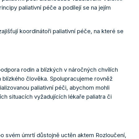
ipy paliativní péče a podílejí se na jejím
išťují koordinátoři paliativní péče, na které se
podpora rodin a blízkých v náročných chvílích
h blízkého člověka. Spolupracujeme rovněž
alizovanou paliativní péči, abychom mohli
h situacích vyžadujících lékaře paliatra či
l po svém úmrtí důstojně uctěn aktem Rozloučení,