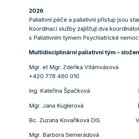
2026
Paliativní péče a paliativní přístup jsou
Koordinaci služby zajišťují dva koordináto
s Paliativním týmem Psychiatrické nemoc
Multidisciplinární paliativní tým – slože
Mgr. et Mgr. Zdeňka Vitámvásová Ko
+420 778 460 010
Ing. Kateřina Špačková Koordin
Mgr. Jana Kuglerová Řed
Bc. Zuzana Kovaříková DiS. Vedou
Mgr. Barbora Semerádová Vedo