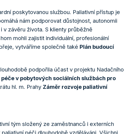
dní poskytovanou službou. Paliativní přístup je
 pomáhá nám podporovat důstojnost, autonomii
 i v závěru života. S klienty průběžně
om mohli zajistit individuální, profesionální
t přeje, vytváříme společně také
Plán budoucí
louhodobě podpořila účast v projektu Nadačního
í péče v pobytových sociálních službách pro
átu hl. m. Prahy
Záměr rozvoje paliativní
iativní tým složený ze zaměstnanců i externích
 paliativní péči dlouhodobě vzděláváni. Všichni