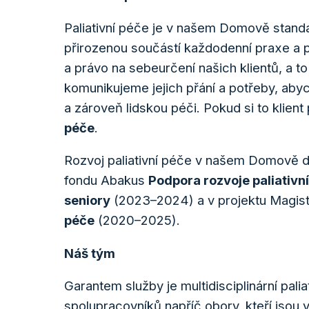
Paliativní péče je v našem Domově standar
přirozenou součástí každodenní praxe a
a právo na sebeurčení našich klientů, a to
komunikujeme jejich přání a potřeby, abych
a zároveň lidskou péči. Pokud si to klien
péče
.
Rozvoj paliativní péče v našem Domově d
fondu Abakus
Podpora rozvoje paliativn
seniory
(2023–2024) a v projektu Magistr
péče
(2020–2025).
Náš tým
Garantem služby je multidisciplinární pal
spolupracovníků napříč obory, kteří jsou v